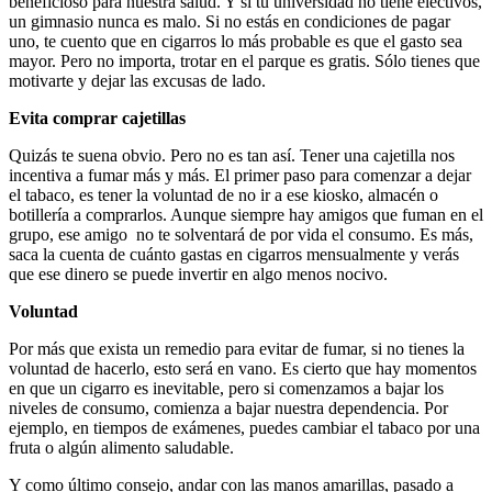
beneficioso para nuestra salud. Y si tu universidad no tiene electivos,
un gimnasio nunca es malo. Si no estás en condiciones de pagar
uno, te cuento que en cigarros lo más probable es que el gasto sea
mayor. Pero no importa, trotar en el parque es gratis. Sólo tienes que
motivarte y dejar las excusas de lado.
Evita comprar cajetillas
Quizás te suena obvio. Pero no es tan así. Tener una cajetilla nos
incentiva a fumar más y más. El primer paso para comenzar a dejar
el tabaco, es tener la voluntad de no ir a ese kiosko, almacén o
botillería a comprarlos. Aunque siempre hay amigos que fuman en el
grupo, ese amigo no te solventará de por vida el consumo. Es más,
saca la cuenta de cuánto gastas en cigarros mensualmente y verás
que ese dinero se puede invertir en algo menos nocivo.
Voluntad
Por más que exista un remedio para evitar de fumar, si no tienes la
voluntad de hacerlo, esto será en vano. Es cierto que hay momentos
en que un cigarro es inevitable, pero si comenzamos a bajar los
niveles de consumo, comienza a bajar nuestra dependencia. Por
ejemplo, en tiempos de exámenes, puedes cambiar el tabaco por una
fruta o algún alimento saludable.
Y como último consejo, andar con las manos amarillas, pasado a