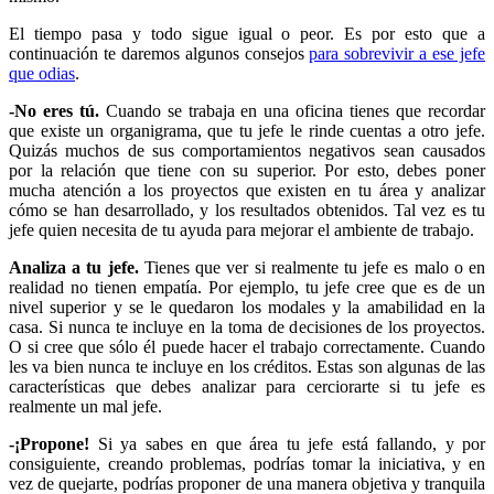
El tiempo pasa y todo sigue igual o peor. Es por esto que a
continuación te daremos algunos consejos
para sobrevivir a ese jefe
que odias
.
-No eres tú.
Cuando se trabaja en una oficina tienes que recordar
que existe un organigrama, que tu jefe le rinde cuentas a otro jefe.
Quizás muchos de sus comportamientos negativos sean causados
por la relación que tiene con su superior. Por esto, debes poner
mucha atención a los proyectos que existen en tu área y analizar
cómo se han desarrollado, y los resultados obtenidos. Tal vez es tu
jefe quien necesita de tu ayuda para mejorar el ambiente de trabajo.
Analiza a tu jefe.
Tienes que ver si realmente tu jefe es malo o en
realidad no tienen empatía. Por ejemplo, tu jefe cree que es de un
nivel superior y se le quedaron los modales y la amabilidad en la
casa. Si nunca te incluye en la toma de decisiones de los proyectos.
O si cree que sólo él puede hacer el trabajo correctamente. Cuando
les va bien nunca te incluye en los créditos. Estas son algunas de las
características que debes analizar para cerciorarte si tu jefe es
realmente un mal jefe.
-¡Propone!
Si ya sabes en que área tu jefe está fallando, y por
consiguiente, creando problemas, podrías tomar la iniciativa, y en
vez de quejarte, podrías proponer de una manera objetiva y tranquila