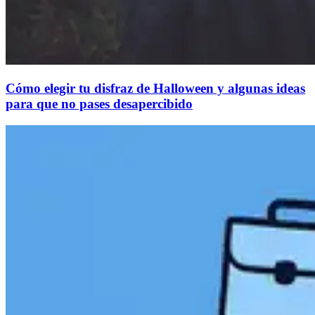
Cómo elegir tu disfraz de Halloween y algunas ideas
para que no pases desapercibido