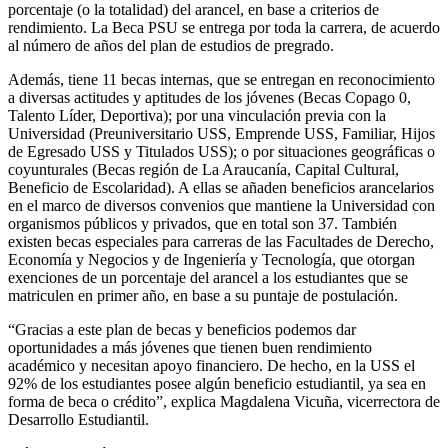
porcentaje (o la totalidad) del arancel, en base a criterios de
rendimiento. La Beca PSU se entrega por toda la carrera, de acuerdo
al número de años del plan de estudios de pregrado.
Además, tiene 11 becas internas, que se entregan en reconocimiento
a diversas actitudes y aptitudes de los jóvenes (Becas Copago 0,
Talento Líder, Deportiva); por una vinculación previa con la
Universidad (Preuniversitario USS, Emprende USS, Familiar, Hijos
de Egresado USS y Titulados USS); o por situaciones geográficas o
coyunturales (Becas región de La Araucanía, Capital Cultural,
Beneficio de Escolaridad). A ellas se añaden beneficios arancelarios
en el marco de diversos convenios que mantiene la Universidad con
organismos públicos y privados, que en total son 37. También
existen becas especiales para carreras de las Facultades de Derecho,
Economía y Negocios y de Ingeniería y Tecnología, que otorgan
exenciones de un porcentaje del arancel a los estudiantes que se
matriculen en primer año, en base a su puntaje de postulación.
“Gracias a este plan de becas y beneficios podemos dar
oportunidades a más jóvenes que tienen buen rendimiento
académico y necesitan apoyo financiero. De hecho, en la USS el
92% de los estudiantes posee algún beneficio estudiantil, ya sea en
forma de beca o crédito”, explica Magdalena Vicuña, vicerrectora de
Desarrollo Estudiantil.