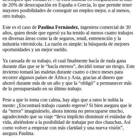
de 20% de desocupación en España o Grecia, lo que permite tener
mayores posibilidades de conseguir un empleo mejor, o al menos,
otro trabajo.
Este es el caso de
Paulina Fernández
, ingeniera comercial de 30
años, quien desde que egresó ya ha tenido al menos cuatro trabajos
en diversas áreas como la de seguros, retail, entretención y la
industria vitivinícola. La razón es simple: la búsqueda de mejores
oportunidades y un mejor sueldo.
Ya cansada de su trabajo, el cual finalmente hacía de mala gana
durante días que se le “hacía eternos”, decidió tomar un riesgo. Este
invierno tomará las maletas durante cuatro o cinco meses para
recorrer algunos países de África y Asia, gracias al dinero que
ahorró durante más de un año y que la “obligó” a permanecer más
de lo presupuestado en su último trabajo.
Pese a que lo toma con calma, hay algo que a ratos le nubla la
mente: ¿Encontrará trabajo cuando regrese? Si bien asegura que le
da “terror” imaginárselo, ahora intenta no preocuparse mucho,
agradeciendo que su viaje “lleva implícito disminuir el estándar de
vida, abriéndote a la posibilidad de trabajar por dos chauchas. Así
como volver a empezar con más claridad y una nueva visión”,
asegura Paulina.