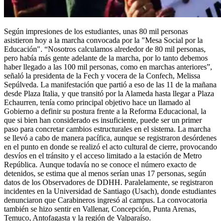
Según impresiones de los estudiantes, unas 80 mil personas
asistieron hoy a la marcha convocada por la "Mesa Social por la
Educación". “Nosotros calculamos alrededor de 80 mil personas,
pero había más gente adelante de la marcha, por lo tanto debemos
haber llegado a las 100 mil personas, como en marchas anteriores”,
señaló la presidenta de la Fech y vocera de la Confech, Melissa
Sepúlveda. La manifestación que partió a eso de las 11 de la mañana
desde Plaza Italia, y que transitó por la Alameda hasta llegar a Plaza
Echaurren, tenía como principal objetivo hace un llamado al
Gobierno a definir su postura frente a la Reforma Educacional, la
que si bien han considerado es insuficiente, puede ser un primer
paso para concretar cambios estructurales en el sistema. La marcha
se llevó a cabo de manera pacífica, aunque se registraron desórdenes
en el punto en donde se realizó el acto cultural de cierre, provocando
desvíos en el tránsito y el acceso limitado a la estación de Metro
República. Aunque todavía no se conoce el número exacto de
detenidos, se estima que al menos serían unas 17 personas, según
datos de los Observadores de DDHH. Paralelamente, se registraron
incidentes en la Universidad de Santiago (Usach), donde estudiantes
denunciaron que Carabineros ingresó al campus. La convocatoria
también se hizo sentir en Vallenar, Concepción, Punta Arenas,
Temuco, Antofagasta y la región de Valparaíso.