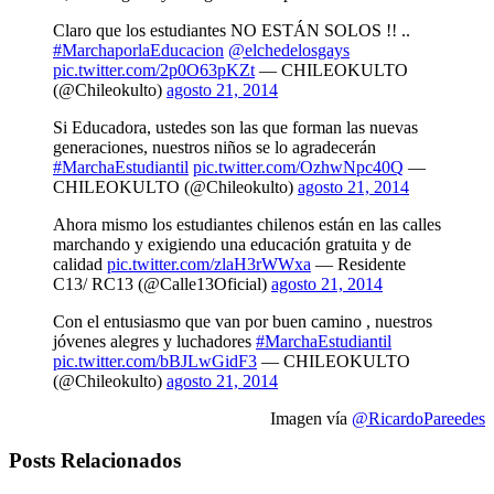
Claro que los estudiantes NO ESTÁN SOLOS !! ..
#MarchaporlaEducacion
@elchedelosgays
pic.twitter.com/2p0O63pKZt
— CHILEOKULTO
(@Chileokulto)
agosto 21, 2014
Si Educadora, ustedes son las que forman las nuevas
generaciones, nuestros niños se lo agradecerán
#MarchaEstudiantil
pic.twitter.com/OzhwNpc40Q
—
CHILEOKULTO (@Chileokulto)
agosto 21, 2014
Ahora mismo los estudiantes chilenos están en las calles
marchando y exigiendo una educación gratuita y de
calidad
pic.twitter.com/zlaH3rWWxa
— Residente
C13/ RC13 (@Calle13Oficial)
agosto 21, 2014
Con el entusiasmo que van por buen camino , nuestros
jóvenes alegres y luchadores
#MarchaEstudiantil
pic.twitter.com/bBJLwGidF3
— CHILEOKULTO
(@Chileokulto)
agosto 21, 2014
Imagen vía
@RicardoPareedes
Posts Relacionados