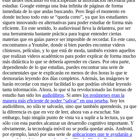
esas tardes buscando en enciclopedias la información necesaria para
estudiar. Google entrega una lista infinita de páginas de forma
inmediata de lo que andas buscando. Pero llegó el momento en
donde incluso todo esto se “queda corto”, ya que los estudiantes
siguen innovando en alternativas para poder estudiar de forma más
eficiente. En este sentido, lo audiovisual lleva la delantera, por ser
una herramienta bastante práctica para lograr entender ciertas
materias que en guías parece ser imposible de recordar. En este caso,
encontramos a Youtube, donde si bien puedes encontrar videos
chistosos, películas, y lo que está de moda, también existen aquellos
que realizan videos académicos para poder explicar de forma mucho
más didáctica lo que se debería aprender en clases. Por otra parte,
dependiendo de lo que estudias, puedes encontrar una serie de
documentales que te explicarán en menos de dos horas lo que te
demorarías leyendo dos días completos. Además, las imágenes te
harán recordar con mayor facilidad lo que podrías olvidar leyendo
tanta información. Ahora, lo que si ha revolucionado las formas de
estudio han sido los
audiolibros
. Si antes
los resúmenes eran la
manera más eficiente de poder “salvar” en una prueba
, hoy los
audiolibros, no sólo te salvarán, sino que también aprenderás, ya que
la diferencia es que en vez de leer, ahora vas a escuchar. Sin
embargo, bajo ningún punto de vista va a suplir a la lectura, ya que
sólo con esta puedes alcanzar un desarrollo cognitivo importante. Y
obviamente, la tecnología móvil no se podía quedar atrás. Android,
por ejemplo, lanzó por una serie de
aplicaciones que te ayudarán a