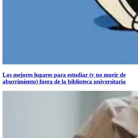
Los mejores lugares para estudiar (y no morir de
aburrimiento) fuera de la biblioteca universitaria