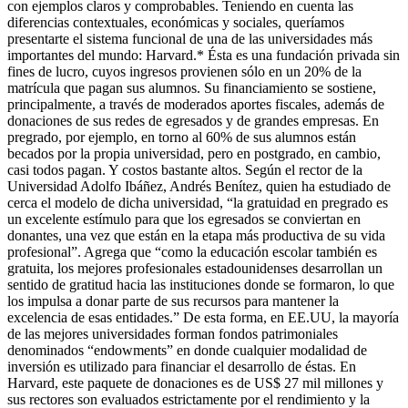
con ejemplos claros y comprobables. Teniendo en cuenta las
diferencias contextuales, económicas y sociales, queríamos
presentarte el sistema funcional de una de las universidades más
importantes del mundo: Harvard.* Ésta es una fundación privada sin
fines de lucro, cuyos ingresos provienen sólo en un 20% de la
matrícula que pagan sus alumnos. Su financiamiento se sostiene,
principalmente, a través de moderados aportes fiscales, además de
donaciones de sus redes de egresados y de grandes empresas. En
pregrado, por ejemplo, en torno al 60% de sus alumnos están
becados por la propia universidad, pero en postgrado, en cambio,
casi todos pagan. Y costos bastante altos. Según el rector de la
Universidad Adolfo Ibáñez, Andrés Benítez, quien ha estudiado de
cerca el modelo de dicha universidad, “la gratuidad en pregrado es
un excelente estímulo para que los egresados se conviertan en
donantes, una vez que están en la etapa más productiva de su vida
profesional”. Agrega que “como la educación escolar también es
gratuita, los mejores profesionales estadounidenses desarrollan un
sentido de gratitud hacia las instituciones donde se formaron, lo que
los impulsa a donar parte de sus recursos para mantener la
excelencia de esas entidades.” De esta forma, en EE.UU, la mayoría
de las mejores universidades forman fondos patrimoniales
denominados “endowments” en donde cualquier modalidad de
inversión es utilizado para financiar el desarrollo de éstas. En
Harvard, este paquete de donaciones es de US$ 27 mil millones y
sus rectores son evaluados estrictamente por el rendimiento y la