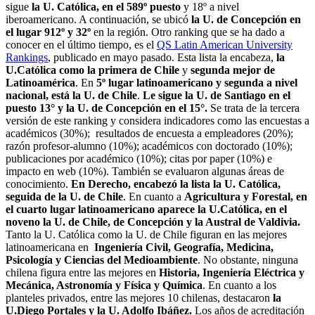
sigue
la U. Católica, en el 589º puesto
y 18º a nivel
iberoamericano. A continuación, se ubicó
la U. de Concepción en
el lugar 912º y 32º
en la región. Otro ranking que se ha dado a
conocer en el último tiempo, es el
QS Latin American University
Rankings
, publicado en mayo pasado. Esta lista la encabeza,
la
U.Católica como la primera de Chile
y
segunda mejor de
Latinoamérica
. En
5º lugar latinoamericano y segunda a nivel
nacional, está la U. de Chile
.
Le sigue la U. de Santiago en el
puesto 13° y la U. de Concepción en el 15°.
Se trata de la tercera
versión de este ranking y considera indicadores como las encuestas a
académicos (30%); resultados de encuesta a empleadores (20%);
razón profesor-alumno (10%); académicos con doctorado (10%);
publicaciones por académico (10%); citas por paper (10%) e
impacto en web (10%). También se evaluaron algunas áreas de
conocimiento.
En Derecho, encabezó la lista la U. Católica,
seguida de la U. de Chile
. En cuanto a
Agricultura y Forestal, en
el cuarto lugar latinoamericano aparece la U.Católica, en el
noveno la U. de Chile, de Concepción y la Austral de Valdivia.
Tanto la U. Católica como la U. de Chile figuran en las mejores
latinoamericana en
Ingeniería Civil, Geografía, Medicina,
Psicología y Ciencias del Medioambiente
. No obstante, ninguna
chilena figura entre las mejores en
Historia, Ingeniería Eléctrica y
Mecánica, Astronomía y Física y Química
. En cuanto a los
planteles privados, entre las mejores 10 chilenas, destacaron
la
U.Diego Portales y la U. Adolfo Ibáñez.
Los años de acreditación