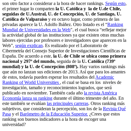
son otro factor a considerar a la hora de hacer rankings.
Según esto
,
el primer lugar lo comparten
la U. Católica y la de U.de Chile,
seguidas de U.Austral, U. de Concepción, U. de Santiago, U.
Católica de Valparaíso
y en octavo lugar, como primera de las
privadas aparece la U. Adolfo Ibáñez. Otro listado es el “
Ranking
Mundial de Universidades en la Web
", el cual busca “reflejar mejor
la actividad global de las instituciones ya que existen otras muchas
labores ejercidas por profesores e investigadores que aparecen en la
Web”,
según explican
. Es realizado por el Laboratorio de
Cibermetría del Consejo Superior de Investigaciones Científicas de
España. De acuerdo a este,
la U. de Chile se ubica como primera
nacional y 297º del mundo,
seguida de la
U. Católica (739º
mundial) y la U. de Concepción (808º).
Hay varios rankings más
que aún no lanzan sus ediciones de 2013. Así que para los amantes
de estos, todavía pueden esperar los resultados del
Academic
Ranking of World Universities
, el cual se basa en los niveles de
investigación, tamaño y reconocimientos logrados, que será
publicado en noviembre. También cada año
la revista América
Economía lanza su ranking
durante el último trimestre del año. En
este también se evalúan
las principales carreras
. Otros ranking más
subjetivos, que consideran la percepción, son los de la
Revista Qué
Pasa
y el
Barómetro de la Educación Superior.
¿Crees que estos
ranking son buenos indicadores a la hora de escoger una
universidad?