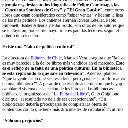
ejemplares, destacan dos biografías de Felipe Camiroaga, las
"Cincuenta Sombras de Grey" y "El Gran Gatsby"
, entre otros
libros que están considerados como "súper ventas" y lideran la lista
de los más pedidos. Los chilenos Hernán Rivera Letelier, Pablo
Simonetti, Isabel Allende y Pilar Sordo, son otros de los autores que
se incluyeron, por ser de mayor interés para los lectores, según el
criterio de selección.
Existe una "falta de política cultural"
La directora de
Editores de Chile
, Marisol Vera, asegura que "la lista
es muy parecida a la de los libros más vendidos en el mercado.
Esto
es el reflejo de la falta de una política cultural. En la biblioteca
se está replicando lo que sale en televisión".
Además, plantea:
“Que la gente lea lo que sea, está bien, pero ¿cuál es el rol formativo
de una biblioteca?”. A pesar de que está de acuerdo con que hay que
cambiar el sistema de selección de los libros en las bibliotecas
públicas, el organizador de "
La Furia del Libro
", Galo Ghigliotto,
dice que "el resultado no deja de ser decepcionante". “Un
bibliotecario debería preocuparse de completar la oferta de
contenidos con lo que tiene más dificultades de circulación”, afirma.
"Sólo son prejuicios"