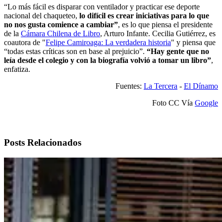
“Lo más fácil es disparar con ventilador y practicar ese deporte
nacional del chaqueteo,
lo difícil es crear iniciativas para lo que
no nos gusta comience a cambiar”
, es lo que piensa el presidente
de la
Cámara Chilena de Libro
, Arturo Infante. Cecilia Gutiérrez, es
coautora de "
Felipe Camiroaga: La verdadera historia
" y piensa que
“todas estas críticas son en base al prejuicio”.
“Hay gente que no
leía desde el colegio y con la biografía volvió a tomar un libro”
,
enfatiza.
Fuentes:
La Tercera
-
El Dínamo
Foto CC Vía
Google
Posts Relacionados