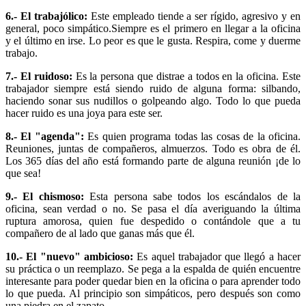
6.- El trabajólico:
Este empleado tiende a ser rígido, agresivo y en
general, poco simpático.Siempre es el primero en llegar a la oficina
y el último en irse. Lo peor es que le gusta. Respira, come y duerme
trabajo.
7.- El ruidoso:
Es la persona que distrae a todos en la oficina. Este
trabajador siempre está siendo ruido de alguna forma: silbando,
haciendo sonar sus nudillos o golpeando algo. Todo lo que pueda
hacer ruido es una joya para este ser.
8.- El "agenda":
Es quien programa todas las cosas de la oficina.
Reuniones, juntas de compañeros, almuerzos. Todo es obra de él.
Los 365 días del año está formando parte de alguna reunión ¡de lo
que sea!
9.- El chismoso:
Esta persona sabe todos los escándalos de la
oficina, sean verdad o no. Se pasa el día averiguando la última
ruptura amorosa, quien fue despedido o contándole que a tu
compañero de al lado que ganas más que él.
10.- El "nuevo" ambicioso:
Es aquel trabajador que llegó a hacer
su práctica o un reemplazo. Se pega a la espalda de quién encuentre
interesante para poder quedar bien en la oficina o para aprender todo
lo que pueda. Al principio son simpáticos, pero después son como
una piedra en el zapato.