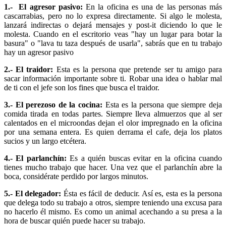
1.- El agresor pasivo:
En la oficina es una de las personas más
cascarrabias, pero no lo expresa directamente. Si algo le molesta,
lanzará indirectas o dejará mensajes y post-it diciendo lo que le
molesta. Cuando en el escritorio veas "hay un lugar para botar la
basura" o "lava tu taza después de usarla", sabrás que en tu trabajo
hay un agresor pasivo
2.- El traidor:
Esta es la persona que pretende ser tu amigo para
sacar información importante sobre ti. Robar una idea o hablar mal
de ti con el jefe son los fines que busca el traidor.
3.- El perezoso de la cocina:
Esta es la persona que siempre deja
comida tirada en todas partes. Siempre lleva almuerzos que al ser
calentados en el microondas dejan el olor impregnado en la oficina
por una semana entera. Es quien derrama el cafe, deja los platos
sucios y un largo etcétera.
4.- El parlanchín:
Es a quién buscas evitar en la oficina cuando
tienes mucho trabajo que hacer. Una vez que el parlanchín abre la
boca, considérate perdido por largos minutos.
5.- El delegador:
Ésta es fácil de deducir. Así es, esta es la persona
que delega todo su trabajo a otros, siempre teniendo una excusa para
no hacerlo él mismo. Es como un animal acechando a su presa a la
hora de buscar quién puede hacer su trabajo.