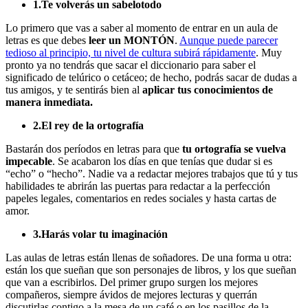
1.Te volverás un sabelotodo
Lo primero que vas a saber al momento de entrar en un aula de
letras es que debes
leer un MONTÓN
.
Aunque puede parecer
tedioso al principio, tu nivel de cultura subirá rápidamente
. Muy
pronto ya no tendrás que sacar el diccionario para saber el
significado de telúrico o cetáceo; de hecho, podrás sacar de dudas a
tus amigos, y te sentirás bien al
aplicar tus conocimientos de
manera inmediata.
2.El rey de la ortografía
Bastarán dos períodos en letras para que
tu ortografía se vuelva
impecable
. Se acabaron los días en que tenías que dudar si es
“echo” o “hecho”. Nadie va a redactar mejores trabajos que tú y tus
habilidades te abrirán las puertas para redactar a la perfección
papeles legales, comentarios en redes sociales y hasta cartas de
amor.
3.Harás volar tu imaginación
Las aulas de letras están llenas de soñadores. De una forma u otra:
están los que sueñan que son personajes de libros, y los que sueñan
que van a escribirlos. Del primer grupo surgen los mejores
compañeros, siempre ávidos de mejores lecturas y querrán
discutirlas contigo a la mesa de un café o en los pasillos de la