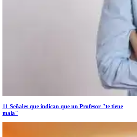
11 Señales que indican que un Profesor "te tiene
mala"