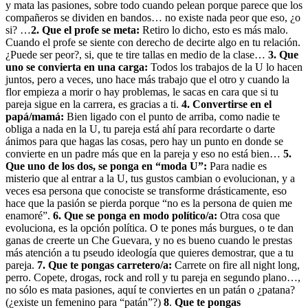
y mata las pasiones, sobre todo cuando pelean porque parece que los
compañeros se dividen en bandos… no existe nada peor que eso, ¿o
si? …
2. Que el profe se meta:
Retiro lo dicho, esto es más malo.
Cuando el profe se siente con derecho de decirte algo en tu relación.
¿Puede ser peor?, si, que te tire tallas en medio de la clase…
3. Que
uno se convierta en una carga:
Todos los trabajos de la U lo hacen
juntos, pero a veces, uno hace más trabajo que el otro y cuando la
flor empieza a morir o hay problemas, le sacas en cara que si tu
pareja sigue en la carrera, es gracias a ti.
4. Convertirse en el
papá/mamá:
Bien ligado con el punto de arriba, como nadie te
obliga a nada en la U, tu pareja está ahí para recordarte o darte
ánimos para que hagas las cosas, pero hay un punto en donde se
convierte en un padre más que en la pareja y eso no está bien…
5.
Que uno de los dos, se ponga en “moda U”:
Para nadie es
misterio que al entrar a la U, tus gustos cambian o evolucionan, y a
veces esa persona que conociste se transforme drásticamente, eso
hace que la pasión se pierda porque “no es la persona de quien me
enamoré”.
6. Que se ponga en modo político/a:
Otra cosa que
evoluciona, es la opción política. O te pones más burgues, o te dan
ganas de creerte un Che Guevara, y no es bueno cuando le prestas
más atención a tu pseudo ideología que quieres demostrar, que a tu
pareja.
7. Que te pongas carretero/a:
Carrete on fire all night long,
perro. Copete, drogas, rock and roll y tu pareja en segundo plano…,
no sólo es mata pasiones, aquí te conviertes en un patán o ¿patana?
(¿existe un femenino para “patán”?)
8
.
Que te pongas