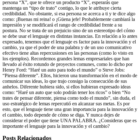
persona “X”, que te ofrece un producto “X”, esperarás que
mantenga un “tipo de trato” contigo, lo que le atribuye cierta
credibilidad. No obstante, si esa persona se acerca a ti y te dice algo
como: ¡Buenas mi reina! o ¡Güena jefe! Probablemente cambiará la
impresión y se modificará el rango de credibilidad frente a su
postura. No se trata de un prejuicio sino de un estereotipo del cómo
se debe usar el lenguaje en distintas instancias. En relación a lo antes
expresado, tenemos que el lenguaje es factor para la innovación y el
cambio, ya que el poder de una palabra y de un uso comunicativo
efectivo tiene altas repercusiones en las personas (como lo visto en
los ejemplos). Recordemos grandes lemas empresariales que han
llevado al éxito rotundo de proyectos comunes, como lo dicho por
Henry Ford: “Haré un auto para todo el mundo” o Steve Jobs:
“Piensa diferente”. Ellos, hicieron una transformación en el modo de
comunicar sus ideas, lo que trajo consigo la consecución de sus
anhelos. Diferente hubiera sido, si ellos hubieran expresado ideas
como: “Haré un auto que solo podrán tener los ricos” o bien “No
trates de pensar diferente, piensa como todo el mundo”, sin duda, el
uso estratégico de lemas repercutió en alcanzar sus metas. Es por
esto, que el lenguaje tiene una gran importancia para la innovación y
el cambio, todo depende de cómo se diga. Y nunca dejes de
considerar el poder que tiene UNA PALABRA. ¿Consideras que es
importante el lenguaje para la innovación y el cambio?
Posts Relacionados