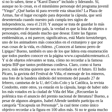
si no lo saben, tiene a “Karol Dance” incluido y liderando. Sí,
aunque no lo crean, es el mismísimo personaje del programa juvenil
“Yingo” ¿Qué harías tú para revertir esta situación? La Plaza de
Armas, fue el lugar escogido para depositar la cápsula, que será
desenterrada cuando nuestro país cumpla tres siglos de
independencia, osea el 2110. Y aunque se trata de guardar lo más
representativo de nuestro país, la verdad es que la lista de objetos o
personajes, está dejando mucho que desear. Entre las figuras
emblemáticas, a mi parecer, significativas, está Mario kreutzberger,
uno de los animadores más conocidos en el extranjero y que por
esas cosas de la vida, es chileno. ¿Conocen al famoso perro de
Lipigas? Bueno, también es uno de los que lidera esta enumeración
que todos pueden conocer en la página www.capsulabicentenario.cl.
Y si de objetos relevantes se trata, cómo no recordar a la famosa
tarjeta BIP que tantos problemas conlleva. Claro, como si fuera
poco, más encima quieren que sea recordada en el futuro. El Indio
Pícaro, la gaviota del Festival de Viña, el mensaje de los mineros,
una foto de la bandera símbolo del terremoto del pasado 27 de
febrero, camisetas de la U, del Colo-Colo y la Católica, la revista
Condorito, entre otros, ya estarán en la cápsula, luego de haber sido
los más votados en la ciudad de Viña del Mar. ¿Recuerdan la
polémica tras el anuncio del premio nacional de literatura? Bueno, a
pesar de algunos alegatos, Isabel Allende también participa en la
categoría “Encapsula un Personaje”, la cual tiene como único
objetivo recordar a la figura en 100 años más. Si no te gusta mucho