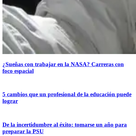
¿Sueñas con trabajar en la NASA? Carreras con
foco espacial
5 cambios que un profesional de la educación puede
lograr
De la incertidumbre al éxito: tomarse un año para
preparar la PSU