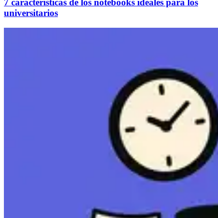
7 características de los notebooks ideales para los
universitarios