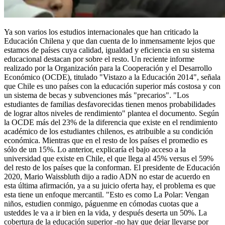
Ya son varios los estudios internacionales que han criticado la
Educación Chilena y que dan cuenta de lo inmensamente lejos que
estamos de países cuya calidad, igualdad y eficiencia en su sistema
educacional destacan por sobre el resto. Un reciente informe
realizado por la Organización para la Cooperación y el Desarrollo
Económico (OCDE), titulado "Vistazo a la Educación 2014", señala
que Chile es uno países con la educación superior más costosa y con
un sistema de becas y subvenciones más "precarios". "Los
estudiantes de familias desfavorecidas tienen menos probabilidades
de lograr altos niveles de rendimiento" plantea el documento. Según
la OCDE más del 23% de la diferencia que existe en el rendimiento
académico de los estudiantes chilenos, es atribuible a su condición
económica. Mientras que en el resto de los países el promedio es
sólo de un 15%. Lo anterior, explicaría el bajo acceso a la
universidad que existe en Chile, el que llega al 45% versus el 59%
del resto de los países que la conforman. El presidente de Educación
2020, Mario Waissbluth dijo a radio ADN no estar de acuerdo en
esta última afirmación, ya a su juicio oferta hay, el problema es que
esta tiene un enfoque mercantil. "Esto es como La Polar: Vengan
niños, estudien conmigo, páguenme en cómodas cuotas que a
usteddes le va a ir bien en la vida, y después deserta un 50%. La
cobertura de la educación superior -no hay que dejar llevarse por