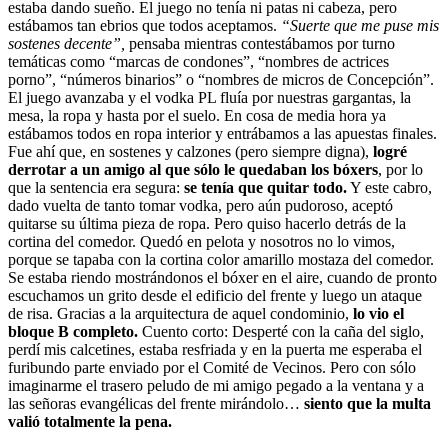
estaba dando sueño. El juego no tenía ni patas ni cabeza, pero
estábamos tan ebrios que todos aceptamos.
“Suerte que me puse mis
sostenes decente”,
pensaba mientras contestábamos por turno
temáticas como “marcas de condones”, “nombres de actrices
porno”, “números binarios” o “nombres de micros de Concepción”.
El juego avanzaba y el vodka PL fluía por nuestras gargantas, la
mesa, la ropa y hasta por el suelo. En cosa de media hora ya
estábamos todos en ropa interior y entrábamos a las apuestas finales.
Fue ahí que, en sostenes y calzones (pero siempre digna),
logré
derrotar a un amigo al que sólo le quedaban los bóxers
, por lo
que la sentencia era segura:
se tenía que quitar todo.
Y este cabro,
dado vuelta de tanto tomar vodka, pero aún pudoroso, aceptó
quitarse su última pieza de ropa. Pero quiso hacerlo detrás de la
cortina del comedor. Quedó en pelota y nosotros no lo vimos,
porque se tapaba con la cortina color amarillo mostaza del comedor.
Se estaba riendo mostrándonos el bóxer en el aire, cuando de pronto
escuchamos un grito desde el edificio del frente y luego un ataque
de risa. Gracias a la arquitectura de aquel condominio,
lo vio el
bloque B completo.
Cuento corto: Desperté con la caña del siglo,
perdí mis calcetines, estaba resfriada y en la puerta me esperaba el
furibundo parte enviado por el Comité de Vecinos. Pero con sólo
imaginarme el trasero peludo de mi amigo pegado a la ventana y a
las señoras evangélicas del frente mirándolo…
siento que la multa
valió totalmente la pena.