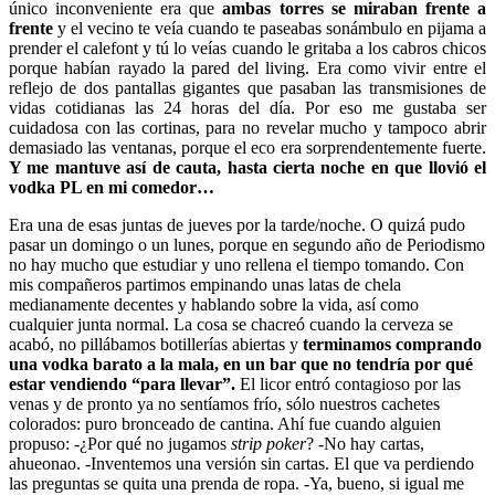
único inconveniente era que
ambas torres se miraban frente a
frente
y el vecino te veía cuando te paseabas sonámbulo en pijama a
prender el calefont y tú lo veías cuando le gritaba a los cabros chicos
porque habían rayado la pared del living. Era como vivir entre el
reflejo de dos pantallas gigantes que pasaban las transmisiones de
vidas cotidianas las 24 horas del día. Por eso me gustaba ser
cuidadosa con las cortinas, para no revelar mucho y tampoco abrir
demasiado las ventanas, porque el eco era sorprendentemente fuerte.
Y me mantuve así de cauta, hasta cierta noche en que llovió el
vodka PL en mi comedor…
Era una de esas juntas de jueves por la tarde/noche. O quizá pudo
pasar un domingo o un lunes, porque en segundo año de Periodismo
no hay mucho que estudiar y uno rellena el tiempo tomando. Con
mis compañeros partimos empinando unas latas de chela
medianamente decentes y hablando sobre la vida, así como
cualquier junta normal. La cosa se chacreó cuando la cerveza se
acabó, no pillábamos botillerías abiertas y
terminamos comprando
una vodka barato a la mala, en un bar que no tendría por qué
estar vendiendo “para llevar”.
El licor entró contagioso por las
venas y de pronto ya no sentíamos frío, sólo nuestros cachetes
colorados: puro bronceado de cantina. Ahí fue cuando alguien
propuso: -¿Por qué no jugamos
strip poker
? -No hay cartas,
ahueonao. -Inventemos una versión sin cartas. El que va perdiendo
las preguntas se quita una prenda de ropa. -Ya, bueno, si igual me