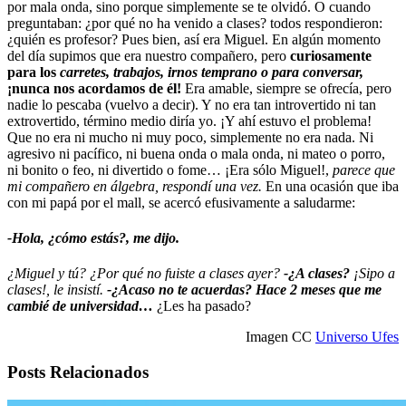
por mala onda, sino porque simplemente se te olvidó. O cuando
preguntaban: ¿por qué no ha venido a clases? todos respondieron:
¿quién es profesor? Pues bien, así era Miguel. En algún momento
del día supimos que era nuestro compañero, pero
curiosamente
para los
carretes, trabajos, irnos temprano o para conversar,
¡nunca nos acordamos de él!
Era amable, siempre se ofrecía, pero
nadie lo pescaba (vuelvo a decir). Y no era tan introvertido ni tan
extrovertido, término medio diría yo. ¡Y ahí estuvo el problema!
Que no era ni mucho ni muy poco, simplemente no era nada. Ni
agresivo ni pacífico, ni buena onda o mala onda, ni mateo o porro,
ni bonito o feo, ni divertido o fome… ¡Era sólo Miguel!,
parece que
mi compañero en álgebra, respondí una vez.
En una ocasión que iba
con mi papá por el mall, se acercó efusivamente a saludarme:
-Hola, ¿cómo estás?, me dijo.
¿Miguel y tú? ¿Por qué no fuiste a clases ayer?
-¿A clases?
¡Sipo a
clases!, le insistí.
-¿Acaso no te acuerdas?
Hace 2 meses que me
cambié de universidad…
¿Les ha pasado?
Imagen CC
Universo Ufes
Posts Relacionados