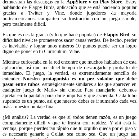
demuestran las descargas en la
AppStore y en Play Store
. Estoy
hablando de Flappy Birds, aplicación que se está haciendo popular
gracias a Twitter y Vine, donde jugadores -la mayoría
norteamericanos- comparten su frustración con un juego simple,
pero totalmente difícil.
Es que esa es la gracia (y lo que hace popular) de
Flappy Bird
, su
dificultad nivel: te prometemos sacar canas verdes. De hecho, perder
es inevitable y lograr unos míseros 10 puntos puede ser un logro
digno de poner en tu Curriculum Vitae.
Mientras curioseaba en la red encontré que muchos hablaban de esta
aplicación, así que me di el tiempo de descargarlo y probarlo de
inmediato. El juego, la verdad, es extremadamente sencillo de
entender.
Nuestro protagonista es un pez volador que debe
pasar entre tubos
-estratégicamente similares a los que aparecen en
cualquier juego de Mario- sin chocar. Para manejarlo, debemos
apretar en la pantalla para darle impulso y que ascienda. Cada tubo
superado es un punto, así que nuestro debes es ir sumando cada vez
más a nuestro puntaje final.
¿Mi análisis? La verdad es que sí, todos tienen razón, es un juego
completamente difícil y que te frustra con rapidez. Y ahí está la
ventaja, porque pierdes tan rápido que tu orgullo queda por el piso y
es necesario ganarle a Goliat, sea como sea. Que un juego tan