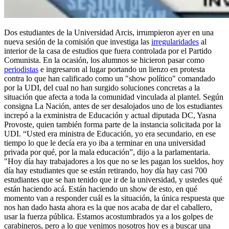
Dos estudiantes de la Universidad Arcis, irrumpieron ayer en una
nueva sesión de la comisión que investiga las
irregularidades
al
interior de la casa de estudios que fuera controlada por el Partido
Comunista. En la ocasión, los alumnos se hicieron pasar como
periodistas
e ingresaron al lugar portando un lienzo en protesta
contra lo que han calificado como un "show político" comandado
por la UDI, del cual no han surgido soluciones concretas a la
situación que afecta a toda la comunidad vinculada al plantel. Según
consigna La Nación, antes de ser desalojados uno de los estudiantes
increpó a la exministra de Educación y actual diputada DC, Yasna
Provoste, quien también forma parte de la instancia solicitada por la
UDI. “Usted era ministra de Educación, yo era secundario, en ese
tiempo lo que le decía era yo iba a terminar en una universidad
privada por qué, por la mala educación”, dijo a la parlamentaria.
"Hoy día hay trabajadores a los que no se les pagan los sueldos, hoy
día hay estudiantes que se están retirando, hoy día hay casi 700
estudiantes que se han tenido que ir de la universidad, y ustedes qué
están haciendo acá. Están haciendo un show de esto, en qué
momento van a responder cuál es la situación, la única respuesta que
nos han dado hasta ahora es la que nos acaba de dar el caballero,
usar la fuerza pública. Estamos acostumbrados ya a los golpes de
carabineros, pero a lo que venimos nosotros hoy es a buscar una