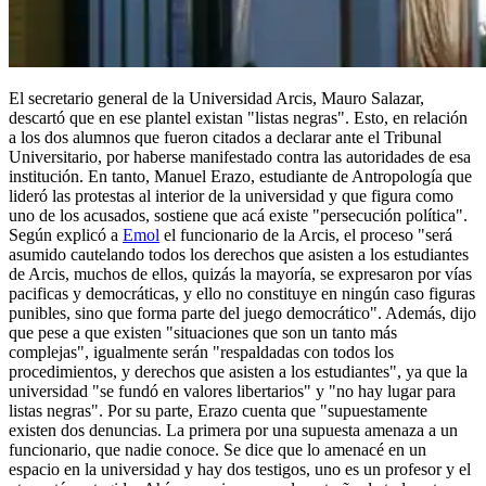
El secretario general de la Universidad Arcis, Mauro Salazar,
descartó que en ese plantel existan "listas negras". Esto, en relación
a los dos alumnos que fueron citados a declarar ante el Tribunal
Universitario, por haberse manifestado contra las autoridades de esa
institución. En tanto, Manuel Erazo, estudiante de Antropología que
lideró las protestas al interior de la universidad y que figura como
uno de los acusados, sostiene que acá existe "persecución política".
Según explicó a
Emol
el funcionario de la Arcis, el proceso "será
asumido cautelando todos los derechos que asisten a los estudiantes
de Arcis, muchos de ellos, quizás la mayoría, se expresaron por vías
pacificas y democráticas, y ello no constituye en ningún caso figuras
punibles, sino que forma parte del juego democrático". Además, dijo
que pese a que existen "situaciones que son un tanto más
complejas", igualmente serán "respaldadas con todos los
procedimientos, y derechos que asisten a los estudiantes", ya que la
universidad "se fundó en valores libertarios" y "no hay lugar para
listas negras". Por su parte, Erazo cuenta que "supuestamente
existen dos denuncias. La primera por una supuesta amenaza a un
funcionario, que nadie conoce. Se dice que lo amenacé en un
espacio en la universidad y hay dos testigos, uno es un profesor y el