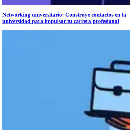
Networking universitario: Construye contactos en la
universidad para impulsar tu carrera profesional