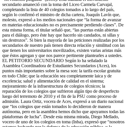
secundario amaneció con la toma del Liceo Carmela Carvajal,
completando la lista de 40 colegios tomados a lo largo del país,
según lo confirmó el ministro de dicha cartera, Joaquín Lavín que,
molesto, expresó a los medios nacionales que “la forma de avanzar
en materias educacionales no es precisamente perdiendo clases”. De
esta misma forma, el titular señaló que, “las puertas están abiertas
para el diálogo, pero éste hay que hacerlo sin candados, ni sillas y
sin destrozos”. Si bien la mayoría de las peticiones realizadas por los
secundarios de nuestro país tienen directa relación y similitud con las
que tienen los universitarios movilizados, existen varias aristas más
que éstos agregan y que nos parece pertinente plantearles a ustedes.
EL PETITORIO SECUNDARIO Según lo ha señalado la
Asamblea Coordinadora de Estudiantes Secundarios (Aces), los
puntos más importantes sobre la mesa son: la tarifa escolar gratuita
en todo Chile; que la educación sea completamente laica y de
excelencia; salud y alimentación de calidad en el sistema;
mejoramiento de la infraestructura de colegios técnicos; la
reparación de los colegios que sufrieron algún tipo de desperfecto
luego del terremoto de 2010 y el fin de la PSU como proceso de
admisión. Laura Ortiz, vocera de Aces, expresó a un diario nacional
que “los colegios que están tomados lo decidieron de manera
autónoma, pero en la asamblea hemos dicho que apoyamos todas las
plataformas de lucha”. Desde esta misma mirada, Diego Mellado,
vocero de uno de los colegios en toma (Inba), expresó que “nosotros
estamos luchando por la defensa de la educación pública, y la