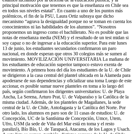
principal motivación que tenemos es que la enseñanza en Chile sea
en todos sus niveles estatal”. En cuanto a uno de los puntos más
polémicos, el fin de la PSU, Laura Ortiz subraya que dicho
mecanismo “agrava la desigualdad porque no se toman en cuenta los
conocimientos ni las habilidades de los alumnos”. “Nosotros
proponemos un ingreso como el bachillerato. No es posible que las
notas de enseñanza media (NEM) y el resultado de un test midan si
soy capaz o no de ingresar a la educación superior. Para este lunes
13 de junio, los estudiantes secundarios confirmaron un paro
nacional, en donde esperan que otros 30 colegios más se sumen al
movimiento. MOVILIZACIÓN UNIVERSITARIA La mañana de
los estudiantes de educación superior tampoco estuvo exenta de
movimiento. A primera hora del día los estudiantes de la U. de Chile
se dirigieron a la casa central del plantel ubicada en la Alameda para
apoderarse de sus dependencias y oficializar una toma Luego de este
accionar, es posible sumar nueve planteles en toma a lo largo del
país, según confirmaron los dirigentes universitarios: U. de Playa
Ancha, La Serena, Arturo Prat, U. de Valparaíso y la Católica de la
misma ciudad. Además, de los planteles de Magallanes, la sede
central de la U. de Chile, Antofagasta y la Católica del Norte. Por
otro lado, los alumnos en paro son de 11 casas de estudios: U. de
Concepción, UC de la Santísima de Concepción, Umce, Utem,
Ufro, USM (la sede de Viña del Mar está en toma y el resto
paralizó), Bío Bío, U. de Tarapacá, Atacama, de los Lagos y Usach.