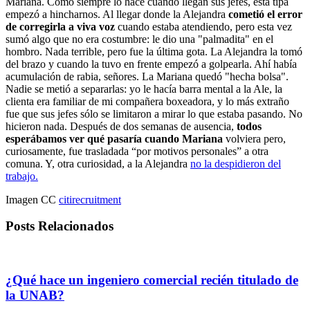
Mariana. Como siempre lo hace cuando llegan sus jefes, esta tipa
empezó a hincharnos. Al llegar donde la Alejandra
cometió el error
de corregirla a viva voz
cuando estaba atendiendo, pero esta vez
sumó algo que no era costumbre: le dio una "palmadita" en el
hombro. Nada terrible, pero fue la última gota. La Alejandra la tomó
del brazo y cuando la tuvo en frente empezó a golpearla. Ahí había
acumulación de rabia, señores. La Mariana quedó "hecha bolsa".
Nadie se metió a separarlas: yo le hacía barra mental a la Ale, la
clienta era familiar de mi compañera boxeadora, y lo más extraño
fue que sus jefes sólo se limitaron a mirar lo que estaba pasando. No
hicieron nada. Después de dos semanas de ausencia,
todos
esperábamos ver qué pasaría cuando Mariana
volviera pero,
curiosamente, fue trasladada “por motivos personales” a otra
comuna. Y, otra curiosidad, a la Alejandra
no la despidieron del
trabajo.
Imagen CC
citirecruitment
Posts Relacionados
¿Qué hace un ingeniero comercial recién titulado de
la UNAB?