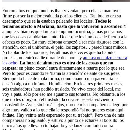
Fueron años en que muchos iban y venían, pero ella se mantuvo
firme por ser la mejor evaluada por los clientes. Tan bueno era su
desempeño que se la estaban peleando los locales.
Todos le
teníamos afecto a Mariana, hasta que la volvieron a ascender.
Y
aunque sabíamos que tarde o temprano ocurriría, jamás pensamos
que las cosas cambiarían tanto. Decir que los humos se le fueron a la
cabeza es poco. La muy cabrona empezó a ser más rigurosa con la
atención, con el uniforme, el pelo, los zapatos… parecíamos milicos.
Ni hablar de los horarios, las últimas dos veces que ha habido
protesta, no entró nadie durante dos horas y
aun así nos hizo cerrar a
las ocho
.
La hora de almuerzo es otra de las cosas que no
respeta
: en pleno cocaví entra directamente a retarte
por lo que sea.
Pero lo peor es cuando te ‘llama la atención’ delante de sus jefes.
Siempre lo hace de mala forma, como cuando una parvularia le
enseña algo a un infante. Humillación. En los tres primeros meses,
seis trabajadores han pedido traslado. Yo vivo cerca del local, me
voy a pata, sólo por eso me aguanto sus tonteras. No obstante, a los
que no les otorgaron el traslado, la cosa se les está volviendo
insostenible. Ayer, sin ir más lejos, uno de mis compañeros alegó por
algo muy válido a lo que ella le respondió “si no quieres estar aquí,
ándate. Hay veinte más esperando por tu trabajo”. Pero una de mis
compañeras no aguantó, y estuvo a punto de echarse al bolsillo los
cinco años que llevaba trabajando y se lanzó con todo contra