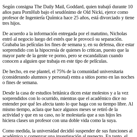
Según consigna The Daily Mail, Goddard, quien trabajó durante 10
años para PornHub bajo el seudónimo de Old Nicki, ejerce como
profesor de Ingeniería Química hace 25 años, está divorciado y tiene
tres hijos.
De acuerdo a la información entregada por el matutino, Nicholas
entró al negocio luego del estrés que le provocó su separación.
Grababa las películas los fines de semana y, en su defensa, dice estar
sorprendido con la hipocresía de quienes lo critican, puesto que la
mayor parte de la gente ve porno, pero se escandalizan cuando
conocen a alguien que trabaja en este tipo de películas.
De hecho, en ese plantel, el 75% de la comunidad universitaria
(considerando alumnos y personal) entra a sitios porno en las noches
o fines de semana.
Desde la casa de estudios británica dicen estar molestos y a la vez
sorprendidos con lo ocurrido, mientras que el académico dice no
entender por qué les afecta tanto lo que haga con su tiempo libre. Al
mismo tiempo, aclara que hace algunos meses se retiró de la
actividad y que en su caso, no le molestaría que a sus hijos les
hiciera clases un profesor con una doble vida como la suya.
Como medida, la universidad decidió suspender de sus funciones al
académico y comenzar una investigación al respecto. En tanto, el