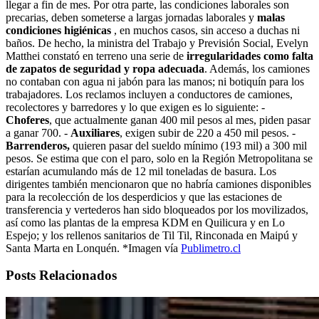
llegar a fin de mes. Por otra parte, las condiciones laborales son
precarias, deben someterse a largas jornadas laborales y
malas
condiciones higiénicas
, en muchos casos, sin acceso a duchas ni
baños. De hecho, la ministra del Trabajo y Previsión Social, Evelyn
Matthei constató en terreno una serie de
irregularidades como falta
de zapatos de seguridad y ropa adecuada
. Además, los camiones
no contaban con agua ni jabón para las manos; ni botiquín para los
trabajadores. Los reclamos incluyen a conductores de camiones,
recolectores y barredores y lo que exigen es lo siguiente: -
Choferes
, que actualmente ganan 400 mil pesos al mes, piden pasar
a ganar 700. -
Auxiliares
, exigen subir de 220 a 450 mil pesos. -
Barrenderos,
quieren pasar del sueldo mínimo (193 mil) a 300 mil
pesos. Se estima que con el paro, solo en la Región Metropolitana se
estarían acumulando más de 12 mil toneladas de basura. Los
dirigentes también mencionaron que no habría camiones disponibles
para la recolección de los desperdicios y que las estaciones de
transferencia y vertederos han sido bloqueados por los movilizados,
así como las plantas de la empresa KDM en Quilicura y en Lo
Espejo; y los rellenos sanitarios de Til Til, Rinconada en Maipú y
Santa Marta en Lonquén. *Imagen vía
Publimetro.cl
Posts Relacionados