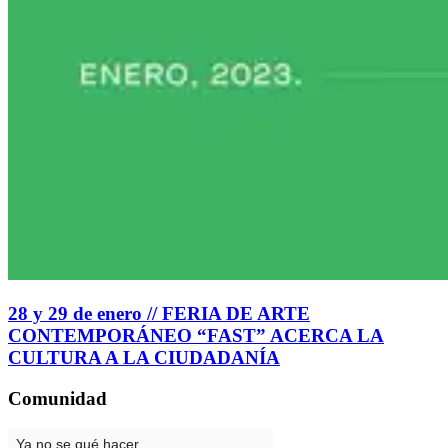
28 y 29 de enero // FERIA DE ARTE
CONTEMPORÁNEO “FAST” ACERCA LA
CULTURA A LA CIUDADANÍA
Comunidad