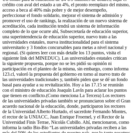
crédito con aval del estado a un 4%, el pronto reemplazo del mismo,
acceso a beca al 40% más pobre y de mejor desempeño,
perfeccionar el fondo solidario, mejorar el sistema de admisión y
promover el uso de rankings, la realización de un nuevo sistema de
acreditación, cada institución tendrá un sistema de información
completo de lo que ocurre ahí, Subsecretaría de educación superior,
una superintendencia de educación superior, nuevo trato a las
universidades estatales, nueva institucionalidad para el sistema
universitario y 3 fondos concursables para metas a nivel nacional y
regional. (Si quieres leer con más detalle los 13 puntos, visita el
siguiente link del MINEDUC). Las universidades estatales critican
la siguiente propuesta, porque no se les pidió su opinión ni
participación en el planteo de la misma, sin embargo, como informa
123.cl, valoró la propuesta del gobierno en torno al nuevo trato de
las universidades tradicionales y, también piden que se dé un fondo
basal para ayudar a su revitalización. Hoy a las 17.15 se reunirán
con el ministro de educación Joaquín Lavín para aclarar los puntos
que tienen en conflicto.(Como menciona La Tercera) Los rectores
de las universidades privadas también se pronunciaron sobre el Gran
acuerdo nacional de la educación, donde, participaron los rectores
de la Universidad Alberto Hurtado, el sacerdote Fernando Montes,
el rector de la UNIACC, Juan Enrique Froemel, y el Rector de la
Universidad Finis Terrae, Nicolás Cubillo. Ahí, mencionaron, como
informa la radio Bio-Bio “Las universidades privadas reciben a las
más del 50% de los estudiantes de nuestro país, por lo tanto nosotros