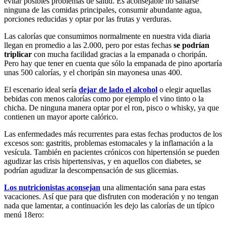
evitar posibles problemas de salud. Es aconsejable no saltarse
ninguna de las comidas principales, consumir abundante agua,
porciones reducidas y optar por las frutas y verduras.
Las calorías que consumimos normalmente en nuestra vida diaria
llegan en promedio a las 2.000, pero por estas fechas
se podrían
triplicar
con mucha facilidad gracias a la empanada o choripán.
Pero hay que tener en cuenta que sólo la empanada de pino aportaría
unas 500 calorías, y el choripán sin mayonesa unas 400.
El escenario ideal sería
dejar de lado el alcohol
o elegir aquellas
bebidas con menos calorías como por ejemplo el vino tinto o la
chicha. De ninguna manera optar por el ron, pisco o whisky, ya que
contienen un mayor aporte calórico.
Las enfermedades más recurrentes para estas fechas productos de los
excesos son: gastritis, problemas estomacales y la inflamación a la
vesícula. También en pacientes crónicos con hipertensión se pueden
agudizar las crisis hipertensivas, y en aquellos con diabetes, se
podrían agudizar la descompensación de sus glicemias.
Los nutricionistas aconsejan
una alimentación sana para estas
vacaciones. Así que para que disfruten con moderación y no tengan
nada que lamentar, a continuación les dejo las calorías de un típico
menú 18ero: