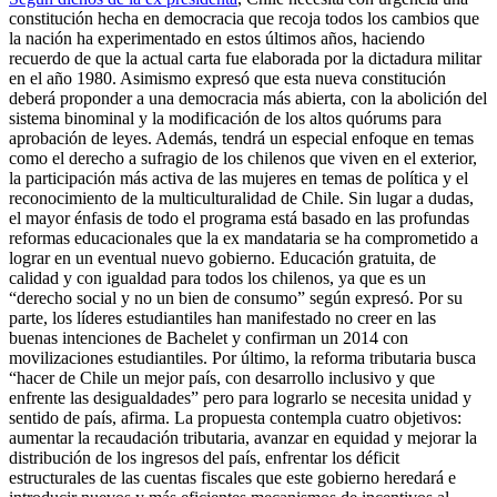
constitución hecha en democracia que recoja todos los cambios que
la nación ha experimentado en estos últimos años, haciendo
recuerdo de que la actual carta fue elaborada por la dictadura militar
en el año 1980. Asimismo expresó que esta nueva constitución
deberá proponder a una democracia más abierta, con la abolición del
sistema binominal y la modificación de los altos quórums para
aprobación de leyes. Además, tendrá un especial enfoque en temas
como el derecho a sufragio de los chilenos que viven en el exterior,
la participación más activa de las mujeres en temas de política y el
reconocimiento de la multiculturalidad de Chile. Sin lugar a dudas,
el mayor énfasis de todo el programa está basado en las profundas
reformas educacionales que la ex mandataria se ha comprometido a
lograr en un eventual nuevo gobierno. Educación gratuita, de
calidad y con igualdad para todos los chilenos, ya que es un
“derecho social y no un bien de consumo” según expresó. Por su
parte, los líderes estudiantiles han manifestado no creer en las
buenas intenciones de Bachelet y confirman un 2014 con
movilizaciones estudiantiles. Por último, la reforma tributaria busca
“hacer de Chile un mejor país, con desarrollo inclusivo y que
enfrente las desigualdades” pero para lograrlo se necesita unidad y
sentido de país, afirma. La propuesta contempla cuatro objetivos:
aumentar la recaudación tributaria, avanzar en equidad y mejorar la
distribución de los ingresos del país, enfrentar los déficit
estructurales de las cuentas fiscales que este gobierno heredará e