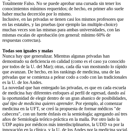
Totalmente Falso. No se puede aprobar una cursada sin tener los
conocimientos mínimos requeridos; de hecho, en primer año suele
haber mucha decerción por lo mismo.
Inclusive, en las privadas se tienen casi los mismos profesores que
en las estatales, y las pruebas (por ejemplo las multiple-choice)
muchas veces son las mismas para ambas universidades, con las
mismas escalas de aprobación (en general: mínimo 60% de
respuestas correctas).
Todas son iguales y malas
Nunca hay que generalizar. Mientras algunas privadas han
demostrado su deficiencia en calidad (como es el caso ya conocido
por todos de la U. del Mar); otras, cada día van mostrando lo rápido
que avanzan. De hecho, en los rankings de medicina, una de las
privadas que se comienza a pelear codo a codo con las tradicionales
es la U. de los Andes.
La novedad que han entregado las privadas, es que en cada escuela
de medicina hay diferentes enfoques al perfil de egresad, dando así
la oportunidad de elegir dentro de un gran abanico de posibilidades,
qué tipo de medicina quieres aprender
. Por ejemplo, al comenzar
medicina en la UFT, se creó la propuesta de formar médicos "de
cabecera", con un fuerte énfasis en la semiología; agregando así tres
años de Semiología teórico-práctica en la malla. Por otro lado la
UDP aspira por médicos más interdisciplinarios, la UDD va por la
innovación en la clínica, y la U. de los Andes por la medicina social,