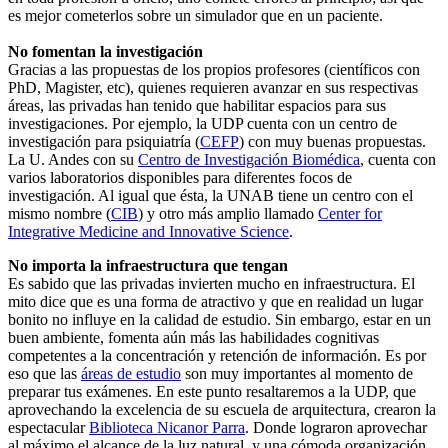
es mejor cometerlos sobre un simulador que en un paciente.
No fomentan la investigación
Gracias a las propuestas de los propios profesores (científicos con
PhD, Magister, etc), quienes requieren avanzar en sus respectivas
áreas, las privadas han tenido que habilitar espacios para sus
investigaciones. Por ejemplo, la UDP cuenta con un centro de
investigación para psiquiatría (
CEFP
) con muy buenas propuestas.
La U. Andes con su
Centro de Investigación Biomédica
, cuenta con
varios laboratorios disponibles para diferentes focos de
investigación. Al igual que ésta, la UNAB tiene un centro con el
mismo nombre (
CIB
) y otro más amplio llamado
Center for
Integrative Medicine and Innovative Science
.
No importa la infraestructura que tengan
Es sabido que las privadas invierten mucho en infraestructura. El
mito dice que es una forma de atractivo y que en realidad un lugar
bonito no influye en la calidad de estudio. Sin embargo, estar en un
buen ambiente, fomenta aún más las habilidades cognitivas
competentes a la concentración y retención de información. Es por
eso que las
áreas de estudio
son muy importantes al momento de
preparar tus exámenes. En este punto resaltaremos a la UDP, que
aprovechando la excelencia de su escuela de arquitectura, crearon la
espectacular
Biblioteca Nicanor Parra
. Donde lograron aprovechar
al máximo el alcance de la luz natural, y una cómoda organización