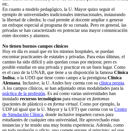
etc.
En cuanto a modelo pedagógico, la U. Mayor quizo seguir el
ejemplo de universidades tradicionales internacionales, instaurando
la libertad de cátedra; lo cual permite al docente ampliar o generar
un enfoque especial al programa de su cursada. Pero en general, las
privadas se han caracterizado en potenciar una mayor comunicación
entre docentes y alumnos.
No tienen buenos campos clínicos
Hoy en día es usual que en los mismos hospitales, se puedan
encontrar practicantes de estatales y privadas. Para estas últimas, el
camino ha sido difícil y aún quedan cosas por mejorar, pero es
posible estudiar en una privada y practicar en un buen lugar. Como
es el caso de la UNAB, que tiene a su disposición la famosa
Clínica
Indisa
, o la UDD que tiene como campo a la prestigiosa
Clínica
Alemana
. Inclusive, la U. Andes hoy cuenta con su
clínica propia
.
A los campos clínicos, se han adjuntado otras modalidades para la
práctica de la profesión
. Es así como varias universidades han
instalado
recursos tecnológicos
para ensayar en
fantomas
(pacientes de plástico) o en
forma virtual
. Como por ejemplo, la
UDP (al igual que la U. Mayor y la UFT) que cuenta con su
Centro
de Simulación Clínica
, donde inclusive imparten cursos para
estudiantes de cualquier otra universidad. He aprovechado estas
instancias y he tenido una muy bonita experiencia. Además, como
en toda profesión u oficio, uno comete errores al principio; así que