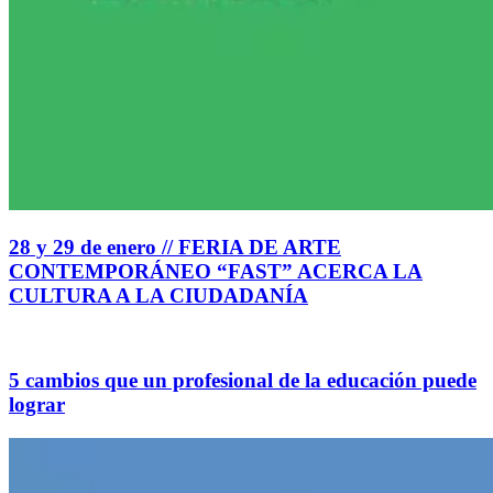
28 y 29 de enero // FERIA DE ARTE
CONTEMPORÁNEO “FAST” ACERCA LA
CULTURA A LA CIUDADANÍA
5 cambios que un profesional de la educación puede
lograr