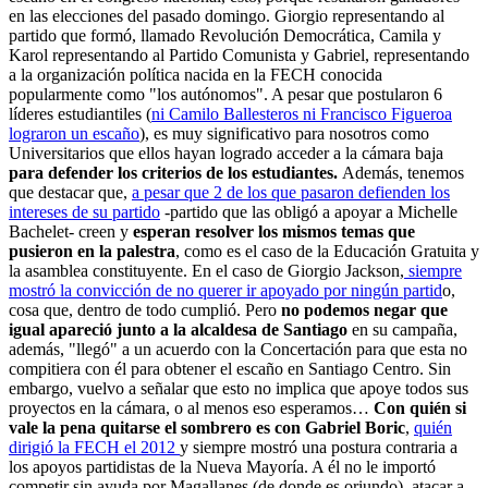
en las elecciones del pasado domingo. Giorgio representando al
partido que formó, llamado Revolución Democrática, Camila y
Karol representando al Partido Comunista y Gabriel, representando
a la organización política nacida en la FECH conocida
popularmente como "los autónomos". A pesar que postularon 6
líderes estudiantiles (
ni Camilo Ballesteros ni Francisco Figueroa
lograron un escaño
), es muy significativo para nosotros como
Universitarios que ellos hayan logrado acceder a la cámara baja
para defender los criterios de los estudiantes.
Además, tenemos
que destacar que,
a pesar que 2 de los que pasaron defienden los
intereses de su partido
-partido que las obligó a apoyar a Michelle
Bachelet- creen y
esperan resolver los mismos temas que
pusieron en la palestra
, como es el caso de la Educación Gratuita y
la asamblea constituyente. En el caso de Giorgio Jackson,
siempre
mostró la convicción de no querer ir apoyado por ningún partid
o,
cosa que, dentro de todo cumplió. Pero
no podemos negar que
igual apareció junto a la alcaldesa de Santiago
en su campaña,
además, "llegó" a un acuerdo con la Concertación para que esta no
compitiera con él para obtener el escaño en Santiago Centro. Sin
embargo, vuelvo a señalar que esto no implica que apoye todos sus
proyectos en la cámara, o al menos eso esperamos…
Con quién si
vale la pena quitarse el sombrero es con Gabriel Boric
,
quién
dirigió la FECH el 2012
y siempre mostró una postura contraria a
los apoyos partidistas de la Nueva Mayoría. A él no le importó
competir sin ayuda por Magallanes (de donde es oriundo), atacar a