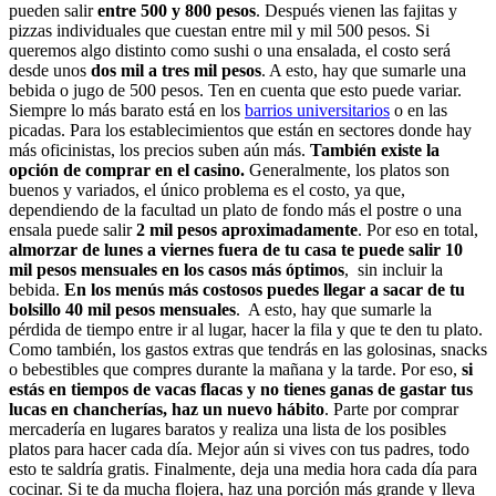
pueden salir
entre 500 y 800 pesos
. Después vienen las fajitas y
pizzas individuales que cuestan entre mil y mil 500 pesos. Si
queremos algo distinto como sushi o una ensalada, el costo será
desde unos
dos mil a tres mil pesos
. A esto, hay que sumarle una
bebida o jugo de 500 pesos. Ten en cuenta que esto puede variar.
Siempre lo más barato está en los
barrios universitarios
o en las
picadas. Para los establecimientos que están en sectores donde hay
más oficinistas, los precios suben aún más.
También existe la
opción de comprar en el casino.
Generalmente, los platos son
buenos y variados, el único problema es el costo, ya que,
dependiendo de la facultad un plato de fondo más el postre o una
ensala puede salir
2 mil pesos aproximadamente
. Por eso en total,
almorzar de lunes a viernes fuera de tu casa te puede salir 10
mil pesos mensuales en los casos más óptimos
, sin incluir la
bebida.
En los menús más costosos puedes llegar a sacar de tu
bolsillo 40 mil pesos mensuales
. A esto, hay que sumarle la
pérdida de tiempo entre ir al lugar, hacer la fila y que te den tu plato.
Como también, los gastos extras que tendrás en las golosinas, snacks
o bebestibles que compres durante la mañana y la tarde. Por eso,
si
estás en tiempos de vacas flacas y no tienes ganas de gastar tus
lucas en chancherías, haz un nuevo hábito
. Parte por comprar
mercadería en lugares baratos y realiza una lista de los posibles
platos para hacer cada día. Mejor aún si vives con tus padres, todo
esto te saldría gratis. Finalmente, deja una media hora cada día para
cocinar. Si te da mucha flojera, haz una porción más grande y lleva