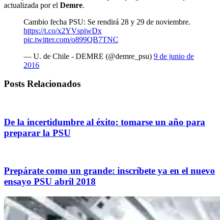
actualizada por el
Demre
.
Cambio fecha PSU: Se rendirá 28 y 29 de noviembre.
https://t.co/x2YVspiwDx
pic.twitter.com/o899QB7TNC
— U. de Chile - DEMRE (@demre_psu)
9 de junio de
2016
Posts Relacionados
De la incertidumbre al éxito: tomarse un año para
preparar la PSU
Prepárate como un grande: inscríbete ya en el nuevo
ensayo PSU abril 2018