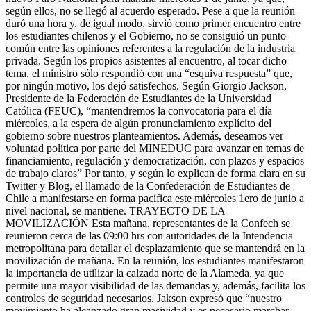
según ellos, no se llegó al acuerdo esperado. Pese a que la reunión
duró una hora y, de igual modo, sirvió como primer encuentro entre
los estudiantes chilenos y el Gobierno, no se consiguió un punto
común entre las opiniones referentes a la regulación de la industria
privada. Según los propios asistentes al encuentro, al tocar dicho
tema, el ministro sólo respondió con una “esquiva respuesta” que,
por ningún motivo, los dejó satisfechos. Según Giorgio Jackson,
Presidente de la Federación de Estudiantes de la Universidad
Católica (FEUC), “mantendremos la convocatoria para el día
miércoles, a la espera de algún pronunciamiento explícito del
gobierno sobre nuestros planteamientos. Además, deseamos ver
voluntad política por parte del MINEDUC para avanzar en temas de
financiamiento, regulación y democratización, con plazos y espacios
de trabajo claros” Por tanto, y según lo explican de forma clara en su
Twitter y Blog, el llamado de la Confederación de Estudiantes de
Chile a manifestarse en forma pacífica este miércoles 1ero de junio a
nivel nacional, se mantiene. TRAYECTO DE LA
MOVILIZACIÓN Esta mañana, representantes de la Confech se
reunieron cerca de las 09:00 hrs con autoridades de la Intendencia
metropolitana para detallar el desplazamiento que se mantendrá en la
movilización de mañana. En la reunión, los estudiantes manifestaron
la importancia de utilizar la calzada norte de la Alameda, ya que
permite una mayor visibilidad de las demandas y, además, facilita los
controles de seguridad necesarios. Jakson expresó que “nuestro
movimiento ha alcanzado gran masividad y es necesario marchar