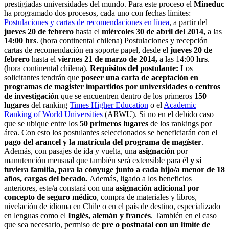
prestigiadas universidades del mundo. Para este proceso el
Mineduc
ha programado dos procesos, cada uno con fechas límites:
Postulaciones y cartas de recomendaciones en línea
, a partir del
jueves 20 de febrero
hasta el
miércoles 30 de abril del 2014,
a las
14:00 hrs
. (hora continental chilena) Postulaciones y recepción
cartas de recomendación en soporte papel, desde el
jueves 20 de
febrero
hasta el
viernes 21 de marzo de 2014,
a las 14:00
hrs
.
(hora continental chilena).
Requisitos del postulante:
Los
solicitantes tendrán que
poseer una carta de aceptación en
programas de magister impartidos por universidades o centros
de investigación
que se encuentren dentro de los primeros
150
lugares
del ranking
Times Higher Education
o el
Academic
Ranking of World Universities
(ARWU). Si no en el debido caso
que se ubique entre los
50 primeros lugares
de los rankings por
área. Con esto los postulantes seleccionados se beneficiarán con el
pago del arancel y la matrícula del programa de magíster
.
Además, con pasajes de ida y vuelta, una
asignación
por
manutención mensual que también será extensible para él
y si
tuviera familia, para la cónyuge junto a cada hijo/a menor de 18
años, cargas del becado.
Además, ligado a los beneficios
anteriores, este/a constará con una
asignación adicional por
concepto de seguro médico
, compra de materiales y libros,
nivelación de idioma en Chile o en el país de destino, especializado
en lenguas como el
Inglés, alemán y francés
. También en el caso
que sea necesario, permiso de
pre o postnatal con un límite de