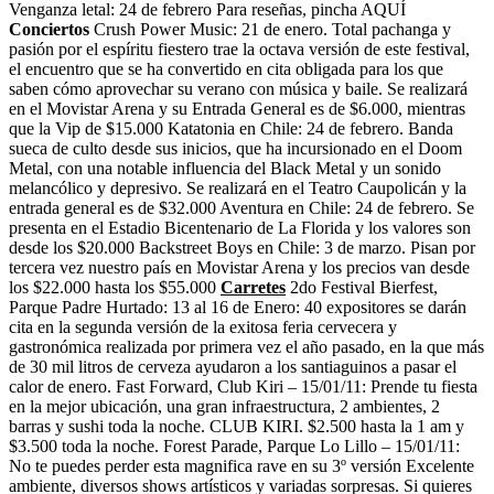
Venganza letal: 24 de febrero Para reseñas, pincha AQUÍ
Conciertos
Crush Power Music: 21 de enero. Total pachanga y
pasión por el espíritu fiestero trae la octava versión de este festival,
el encuentro que se ha convertido en cita obligada para los que
saben cómo aprovechar su verano con música y baile. Se realizará
en el Movistar Arena y su Entrada General es de $6.000, mientras
que la Vip de $15.000 Katatonia en Chile: 24 de febrero. Banda
sueca de culto desde sus inicios, que ha incursionado en el Doom
Metal, con una notable influencia del Black Metal y un sonido
melancólico y depresivo. Se realizará en el Teatro Caupolicán y la
entrada general es de $32.000 Aventura en Chile: 24 de febrero. Se
presenta en el Estadio Bicentenario de La Florida y los valores son
desde los $20.000 Backstreet Boys en Chile: 3 de marzo. Pisan por
tercera vez nuestro país en Movistar Arena y los precios van desde
los $22.000 hasta los $55.000
Carretes
2do Festival Bierfest,
Parque Padre Hurtado: 13 al 16 de Enero: 40 expositores se darán
cita en la segunda versión de la exitosa feria cervecera y
gastronómica realizada por primera vez el año pasado, en la que más
de 30 mil litros de cerveza ayudaron a los santiaguinos a pasar el
calor de enero. Fast Forward, Club Kiri – 15/01/11: Prende tu fiesta
en la mejor ubicación, una gran infraestructura, 2 ambientes, 2
barras y sushi toda la noche. CLUB KIRI. $2.500 hasta la 1 am y
$3.500 toda la noche. Forest Parade, Parque Lo Lillo – 15/01/11:
No te puedes perder esta magnifica rave en su 3º versión Excelente
ambiente, diversos shows artísticos y variadas sorpresas. Si quieres