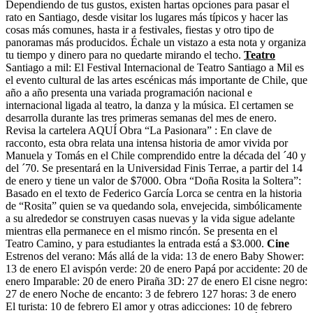
Dependiendo de tus gustos, existen hartas opciones para pasar el
rato en Santiago, desde visitar los lugares más típicos y hacer las
cosas más comunes, hasta ir a festivales, fiestas y otro tipo de
panoramas más producidos. Échale un vistazo a esta nota y organiza
tu tiempo y dinero para no quedarte mirando el techo.
Teatro
Santiago a mil: El Festival Internacional de Teatro Santiago a Mil es
el evento cultural de las artes escénicas más importante de Chile, que
año a año presenta una variada programación nacional e
internacional ligada al teatro, la danza y la música. El certamen se
desarrolla durante las tres primeras semanas del mes de enero.
Revisa la cartelera AQUÍ Obra “La Pasionara” : En clave de
racconto, esta obra relata una intensa historia de amor vivida por
Manuela y Tomás en el Chile comprendido entre la década del ´40 y
del ´70. Se presentará en la Universidad Finis Terrae, a partir del 14
de enero y tiene un valor de $7000. Obra “Doña Rosita la Soltera”:
Basado en el texto de Federico García Lorca se centra en la historia
de “Rosita” quien se va quedando sola, envejecida, simbólicamente
a su alrededor se construyen casas nuevas y la vida sigue adelante
mientras ella permanece en el mismo rincón. Se presenta en el
Teatro Camino, y para estudiantes la entrada está a $3.000.
Cine
Estrenos del verano: Más allá de la vida: 13 de enero Baby Shower:
13 de enero El avispón verde: 20 de enero Papá por accidente: 20 de
enero Imparable: 20 de enero Piraña 3D: 27 de enero El cisne negro:
27 de enero Noche de encanto: 3 de febrero 127 horas: 3 de enero
El turista: 10 de febrero El amor y otras adicciones: 10 de febrero