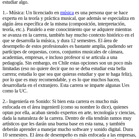
estudiar algo.
1.- Música: Un licenciado en
música
es una persona que se hace
experta en la teoría y práctica musical, que además se especializa en
algún área específica de la misma (composición, interpretación,
teoría, etc.). Paralelo a este conocimiento que se adquiere mientras
se avanza en la carrera, también hay mucho contexto histórico en el
que se desarrolla la música, y dura 12 semestres. El área de
desempeño de estos profesionales es bastante amplia, pudiendo ser
partícipes de orquestas, coros, conjuntos musicales de cámara,
academias, empresas, e incluso profesor si se articula a una
pedagogía. Sin embargo, en Chile estas opciones son un poco más
limitadas (eso no quiere decir que no se deba estudiar esta bella
carrera; estudia lo que sea que quieras estudiar y que te haga feliz),
por lo que es muy recomendable, y es lo que muchos hacen,
desarrollarla en el extranjero. Esta carrera se imparte algunas Ues
como la UC.
2.- Ingeniería en Sonido: Si bien esta carrera es mucho más
enfocada en el área ingenieril (como su nombre lo dice), quienes
optan por ella, acaban siendo expertos en arte, tecnología y ciencias,
dada la naturaleza de la carrera. Dentro de ella tendrán ramos muy
artísticos que les darán una buena base en esta rama, y también
deberán aprender a manejar mucho software y sonido digital. Dura
10 semestres. El área de desempeño es más enfocada a las empresas,