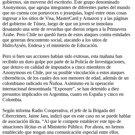
gobiernos, sin moverse del escritorio. Este grupo denominado
Anonymous, que agrupa integrantes de diferentes partes del mundo
que no cuenta con portavoces o jerarquías, logró entre otras cosas
ingresar a los sitios de Visa, MasterCard y Amazon y a las páginas
del gobierno de Túnez, luego de que un joven se inmolara
desatando una serie de revueltas que dieron origen a la Primavera
Árabe. Pero Chile no quedó fuera de estos ataques contra entidades
que generan descontento social, atacando a los sitios de
HidroAysén, Endesa y el ministerio de Educación.
Pero si bien sus acciones habían sido exitosas, esta mañana han
recibido un duro golpe por parte de la Policía de Investigaciones,
que detuvo en calidad de imputados a cinco miembros de
Anonymous en Chile, por su posible vinculación a estos ataques
cibernéticos, de los cuales dos son menores de edad, además de un
colombiano radicado en Ñuñoa. Asimismo en la operación
internacional denominada “Exposure”, se han detenido a diez
presuntos implicados en Argentina, cuatro en España y cinco en
Colombia.
Según informa Radio Cooperativa, el jefe de la Brigada del
Cibercrimen, Jaime Jara, indicó que en este caso no se puede hablar
de asociación ilícita. “Al que le compete establecer este tipo de
situaciones ilícitas es al Ministerio Público. Por ahora, no hemos
establecido que tengan una comunicación especial entre ellos.