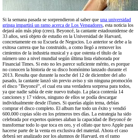
Si la semana pasada se sorprendieron al saber que
una universidad
gringa impartirá un ramo acerca de Los Vengadores
, esta noticia los
dejará aún más plop (creo). Beyoncé, la cantante estadounidense de
33 años, será objeto de estudio en la Universidad de Harvard,
concretamente en su Escuela de Negocios. Lo anterior se debe a la
exitosa carrera que ha construido, a como llegó a remover los
cimientos de la industria musical y a que ostenta el título de la
número uno a nivel mundial según última lista elaborada por
Financial Times. Si esto no les parece suficiente mérito, es porque
no conocen la historia de su disco homónimo lanzado durante el
2013. Resulta que durante la noche del 12 de diciembre del año
pasado, la cantante lanzó sin previo aviso y sin ninguna promoción
el disco "Beyoncé", el cual era una verdadera sorpresa para todos,
ya que nadie sabía de este nuevo trabajo. La placa contenía 14
canciones y 17 videos, ninguno de ellos se podía descargar
individualmente desde iTunes. Si querías algún tema, debías
comprar el disco completo. El album fue todo un éxito y vendió
600.000 copias sólo en los primeros tres días. La estrategia ha sido
celebrada por expertos quienes alaban la capacidad de Beyoncé de
transformar todo lo que toca en oro, y el olfato que tuvo Apple para
hacerse parte de la venta en exclusiva del material. Ahora el caso
deberá ser analizado por los alumnos de Harvard, en el ramo