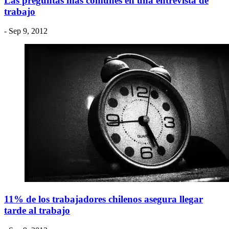
Las preguntas más comunes en una entrevista de
trabajo
- Sep 9, 2012
11% de los trabajadores chilenos asegura llegar
tarde al trabajo