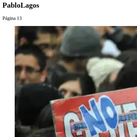
PabloLagos
Página 13