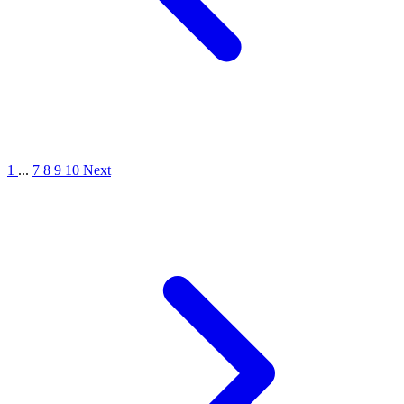
1
...
7
8
9
10
Next