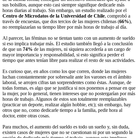
sus bolsillos, aunque esto casi siempre signifique dedicarle más
horas diarias al trabajo. Sin embargo, un estudio realizado por el
Centro de Microdatos de la Universidad de Chile
, comprobó a
través de encuestas, que dos tercios de las mujeres chilenas (
66%
),
no reemplazarían su tiempo libre por más horas de trabajo al día.
Al parecer, las féminas no se tientan tanto con un aumento de sueldo
si eso implica trabajar más. El estudio también llegó a la conclusión
de que un
74%
de las mujeres, ni siquiera accedería a un cargo de
mayor importancia y responsabilidad, si esto significa perder el
tiempo que antes tenían libre para realizar el resto de sus actividades.
Es curioso que, en años como los que corren, donde las mujeres
luchan constantemente por sobresalir ante los varones en el ámbito
laboral, se arrojen cifras tan sorprendentes como éstas. Aunque, de
todas formas, es algo que se justifica si nos ponemos a pensar en que
la mujer, por lo general, tienen intereses que no postergarían por más
horas de trabajo. Algunos de estos son totalmente reemplazables
(practicar un deporte, realizar algún hobbie, etc); sin embargo, hay
otros que no, como dedicarle tiempo a la familia, pedir hora al
doctor, entre otras cosas.
Para muchos, el aumento del sueldo es todo un sueño y, sin duda,
existen casos de mujeres que no se cuestionan ni por un segundo la
opción de dedicarle más tiempo al trabajo, aunque esto implique