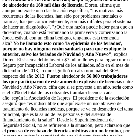
de alrededor de 160 mil días de licencia.
Doren, afirma que
aunque no existe una clasificación específica, "los motivos más
recurrentes de las licencias, han sido por problemas mentales o
traumas, los que coincidentemente, son más difíciles para el sistema
de hacer un diagnóstico". "¿Qué otra razón puede haber para que en
diciembre, cuando está terminando la primavera y comenzando la
época estival, con un clima benigno, tengamos esta tremenda
alza?
Yo he llamado esto como 'la epidemia de los feriados',
porque no hay ninguna razón sanitaria para que explique lo
anterior, salvo los feriados de Navidad y Año Nuevo"
, explica
Doren. El sistema debió invertir $7 mil millones para lograr cubrir el
Seguro por Incapacidad Laboral de los afiliados, sólo en el mes de
diciembre de 2013, lo que significó un alza nominal del 36%
respecto del año 2012. Fueron alrededor de
56.800 trabajadores
los que participaron de este aumento explosivo de licencias
entre
Navidad y Año Nuevo, cifra que si se proyecta a un año, sería como
si el 70% del total de los cotizantes tramitara licencia cada
año, según la Asociación de Isapres. El presidente de la asociación,
aseguró que "es indiscutible que aquí existe un uso abusivo del
tratamiento de licencias médicas, porque se va en desmedro del tema
principal, que es la salud de las personas y del sistema de
financiamiento de la salud". Desde la Superintendencia de
Seguridad Social, no se refirieron a la situación, pero aclararon que
el proceso de rechazo de licencias médicas aún no termina
, por