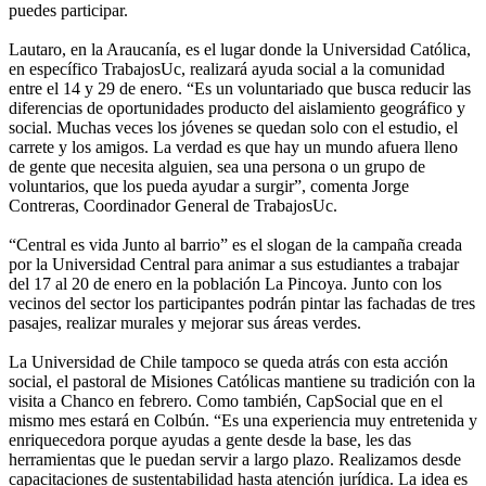
puedes participar.
Lautaro, en la Araucanía, es el lugar donde la Universidad Católica,
en específico TrabajosUc, realizará ayuda social a la comunidad
entre el 14 y 29 de enero. “Es un voluntariado que busca reducir las
diferencias de oportunidades producto del aislamiento geográfico y
social. Muchas veces los jóvenes se quedan solo con el estudio, el
carrete y los amigos. La verdad es que hay un mundo afuera lleno
de gente que necesita alguien, sea una persona o un grupo de
voluntarios, que los pueda ayudar a surgir”, comenta Jorge
Contreras, Coordinador General de TrabajosUc.
“Central es vida Junto al barrio” es el slogan de la campaña creada
por la Universidad Central para animar a sus estudiantes a trabajar
del 17 al 20 de enero en la población La Pincoya. Junto con los
vecinos del sector los participantes podrán pintar las fachadas de tres
pasajes, realizar murales y mejorar sus áreas verdes.
La Universidad de Chile tampoco se queda atrás con esta acción
social, el pastoral de Misiones Católicas mantiene su tradición con la
visita a Chanco en febrero. Como también, CapSocial que en el
mismo mes estará en Colbún. “Es una experiencia muy entretenida y
enriquecedora porque ayudas a gente desde la base, les das
herramientas que le puedan servir a largo plazo. Realizamos desde
capacitaciones de sustentabilidad hasta atención jurídica. La idea es