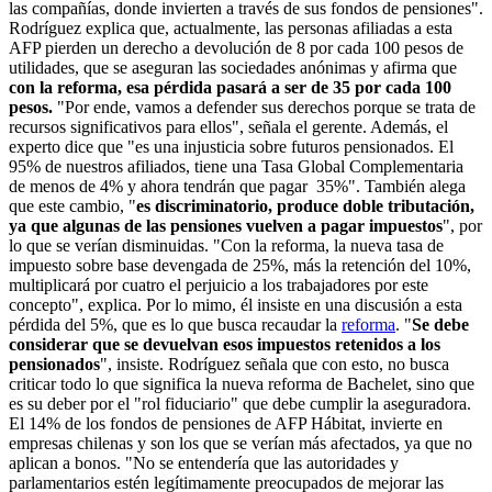
las compañías, donde invierten a través de sus fondos de pensiones".
Rodríguez explica que, actualmente, las personas afiliadas a esta
AFP pierden un derecho a devolución de 8 por cada 100 pesos de
utilidades, que se aseguran las sociedades anónimas y afirma que
con la reforma, esa pérdida pasará a ser de 35 por cada 100
pesos.
"Por ende, vamos a defender sus derechos porque se trata de
recursos significativos para ellos", señala el gerente. Además, el
experto dice que "es una injusticia sobre futuros pensionados. El
95% de nuestros afiliados, tiene una Tasa Global Complementaria
de menos de 4% y ahora tendrán que pagar 35%". También alega
que este cambio, "
es discriminatorio, produce doble tributación,
ya que algunas de las pensiones vuelven a pagar impuestos
", por
lo que se verían disminuidas. "Con la reforma, la nueva tasa de
impuesto sobre base devengada de 25%, más la retención del 10%,
multiplicará por cuatro el perjuicio a los trabajadores por este
concepto", explica. Por lo mimo, él insiste en una discusión a esta
pérdida del 5%, que es lo que busca recaudar la
reforma
. "
Se debe
considerar que se devuelvan esos impuestos retenidos a los
pensionados
", insiste. Rodríguez señala que con esto, no busca
criticar todo lo que significa la nueva reforma de Bachelet, sino que
es su deber por el "rol fiduciario" que debe cumplir la aseguradora.
El 14% de los fondos de pensiones de AFP Hábitat, invierte en
empresas chilenas y son los que se verían más afectados, ya que no
aplican a bonos. "No se entendería que las autoridades y
parlamentarios estén legítimamente preocupados de mejorar las