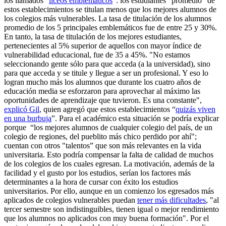
los llamados “
liceos emblemáticos
”: los estudiantes “promedio” de
estos establecimientos se titulan menos que los mejores alumnos de
los colegios más vulnerables. La tasa de titulación de los alumnos
promedio de los 5 principales emblemáticos fue de entre 25 y 30%.
En tanto, la tasa de titulación de los mejores estudiantes,
pertenecientes al 5% superior de aquellos con mayor índice de
vulnerabilidad educacional, fue de 35 a 45%. "No estamos
seleccionando gente sólo para que acceda (a la universidad), sino
para que acceda y se titule y llegue a ser un profesional. Y eso lo
logran mucho más los alumnos que durante los cuatro años de
educación media se esforzaron para aprovechar al máximo las
oportunidades de aprendizaje que tuvieron. Es una constante",
explicó Gil
, quien agregó que estos establecimientos “
quizás viven
en una burbuja
”. Para el académico esta situación se podría explicar
porque “los mejores alumnos de cualquier colegio del país, de un
colegio de regiones, del pueblito más chico perdido por ahí";
cuentan con otros "talentos” que son más relevantes en la vida
universitaria. Esto podría compensar la falta de calidad de muchos
de los colegios de los cuales egresan. La motivación, además de la
facilidad y el gusto por los estudios, serían los factores más
determinantes a la hora de cursar con éxito los estudios
universitarios. Por ello, aunque en un comienzo los egresados más
aplicados de colegios vulnerables puedan
tener más dificultades
, "al
tercer semestre son indistinguibles, tienen igual o mejor rendimiento
que los alumnos no aplicados con muy buena formación". Por el