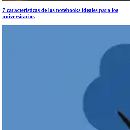
7 características de los notebooks ideales para los
universitarios