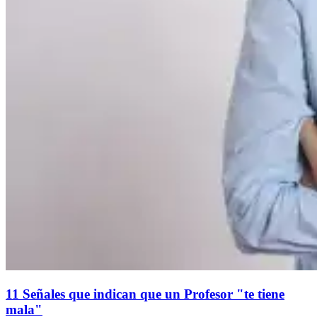
11 Señales que indican que un Profesor "te tiene
mala"